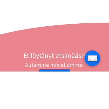
Et löytänyt etsimääsi?
Autamme mielellämme!
Ota yhteyttä