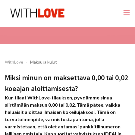
WithLove
Maksu ja kulut
Miksi minun on maksettava 0,00 tai 0,02
koeajan aloittamisesta?
Kun tilaat WithLove-tilauksen, pyydämme sinua
siirtämään maksun 0,00 tai 0,02. Tämä pätee, vaikka
haluaisit aloittaa ilmaisen kokeilujaksosi. Tämä on
turvatoimenpide, varmistustapahtuma, jolla
varmistetaan, että olet antamasi pankkitilinumeron
laillinen omistaja. Kun suoritat vahvistuksen iDEALin,