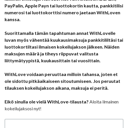
PayPalin, Apple Payn tai luottokortin kautta, pankkitilisi
numerosi tai luottokorttisi numero jaetaan WithLoven
kanssa.
Suorittamalla tämän tapahtuman annat WithLovelle
luvan myös vähentää kuukausimaksuja pankkitililtäsi tai
luottokortiltasi ilmaisen kokeilujakson jälkeen. Näiden
maksujen määrä ja tiheys riippuvat valitusta
liittymätyypistä, kuukausittain tai vuosittain.
WithLove voidaan peruuttaa milloin tahansa, joten et
ole sidottu pitkäaikaiseen sitoutumiseen. Jos peruutat
tilauksen kokeilujakson aikana, maksuja ei peritä.
Eikö sinulla ole vielä WithLove-tilausta?
Aloita ilmainen
kokeilujaksosi nyt!