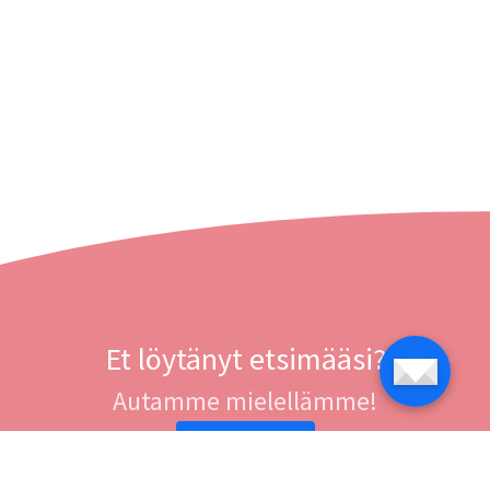
Et löytänyt etsimääsi?
Autamme mielellämme!
Ota yhteyttä