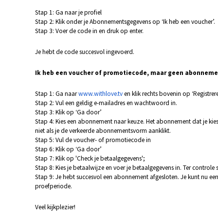
Stap 1: Ga naar je profiel
Stap 2: Klik onder je Abonnementsgegevens op ‘Ik heb een voucher’.
Stap 3: Voer de code in en druk op enter.
Je hebt de code succesvol ingevoerd.
Ik heb een voucher of promotiecode, maar geen abonnem
Stap 1: Ga naar
www.withlove.tv
en klik rechts bovenin op ‘Registrer
Stap 2: Vul een geldig e-mailadres en wachtwoord in.
Stap 3: Klik op ‘Ga door’
Stap 4: Kies een abonnement naar keuze. Het abonnement dat je kiest
niet als je de verkeerde abonnementsvorm aanklikt.
Stap 5: Vul de voucher- of promotiecode in
Stap 6: Klik op ‘Ga door’
Stap 7: Klik op 'Check je betaalgegevens';
Stap 8: Kies je betaalwijze en voer je betaalgegevens in. Ter controle 
Stap 9: Je hebt succesvol een abonnement afgesloten. Je kunt nu een m
proefperiode.
Veel kijkplezier!