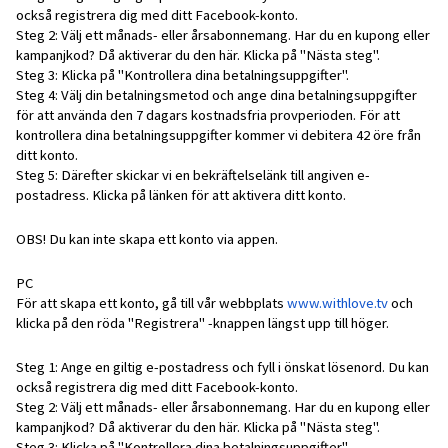
också registrera dig med ditt Facebook-konto.
Steg 2: Välj ett månads- eller årsabonnemang. Har du en kupong eller
kampanjkod? Då aktiverar du den här. Klicka på "Nästa steg".
Steg 3: Klicka på "Kontrollera dina betalningsuppgifter".
Steg 4: Välj din betalningsmetod och ange dina betalningsuppgifter
för att använda den 7 dagars kostnadsfria provperioden. För att
kontrollera dina betalningsuppgifter kommer vi debitera 42 öre från
ditt konto.
Steg 5: Därefter skickar vi en bekräftelselänk till angiven e-
postadress. Klicka på länken för att aktivera ditt konto.
OBS! Du kan inte skapa ett konto via appen.
PC
För att skapa ett konto, gå till vår webbplats
www.withlove.tv
och
klicka på den röda "Registrera" -knappen längst upp till höger.
Steg 1: Ange en giltig e-postadress och fyll i önskat lösenord. Du kan
också registrera dig med ditt Facebook-konto.
Steg 2: Välj ett månads- eller årsabonnemang. Har du en kupong eller
kampanjkod? Då aktiverar du den här. Klicka på "Nästa steg".
Steg 3: Klicka på "Kontrollera dina betalningsuppgifter".