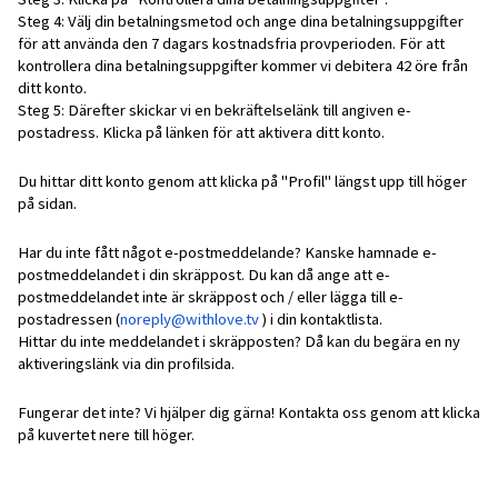
Steg 4: Välj din betalningsmetod och ange dina betalningsuppgifter
för att använda den 7 dagars kostnadsfria provperioden. För att
kontrollera dina betalningsuppgifter kommer vi debitera 42 öre från
ditt konto.
Steg 5: Därefter skickar vi en bekräftelselänk till angiven e-
postadress. Klicka på länken för att aktivera ditt konto.
Du hittar ditt konto genom att klicka på "Profil" längst upp till höger
på sidan.
Har du inte fått något e-postmeddelande? Kanske hamnade e-
postmeddelandet i din skräppost. Du kan då ange att e-
postmeddelandet inte är skräppost och / eller lägga till e-
postadressen (
noreply@withlove.tv
) i din kontaktlista.
Hittar du inte meddelandet i skräpposten? Då kan du begära en ny
aktiveringslänk via din profilsida.
Fungerar det inte? Vi hjälper dig gärna! Kontakta oss genom att klicka
på kuvertet nere till höger.