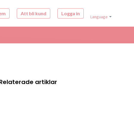
em
Att bli kund
Logga in
Language
Relaterade artiklar