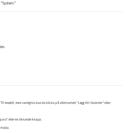
er "System."
den.
-modell, men vanligtvis kan du klicka på alternativet "Lägg till i favoriter" eller
Spara" eller en liknande knapp.
tartsida.