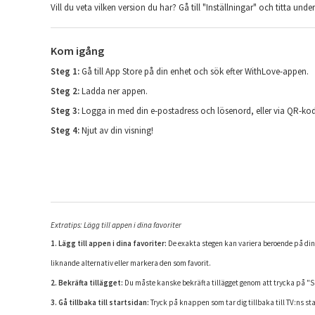
Vill du veta vilken version du har? Gå till "Inställningar" och titta und
Kom igång
Steg 1:
Gå till App Store på din enhet och sök efter WithLove-appen.
Steg 2:
Ladda ner appen.
Steg 3:
Logga in med din e-postadress och lösenord, eller via QR-ko
Steg 4:
Njut av din visning!
Extratips: Lägg till appen i dina favoriter
1. Lägg till appen i dina favoriter:
De exakta stegen kan variera beroende på din TV
liknande alternativ eller markera den som favorit.
2. Bekräfta tillägget:
Du måste kanske bekräfta tillägget genom att trycka på "
3. Gå tillbaka till startsidan:
Tryck på knappen som tar dig tillbaka till TV:ns s