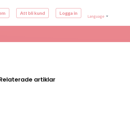
em
Att bli kund
Logga in
Language
Relaterade artiklar