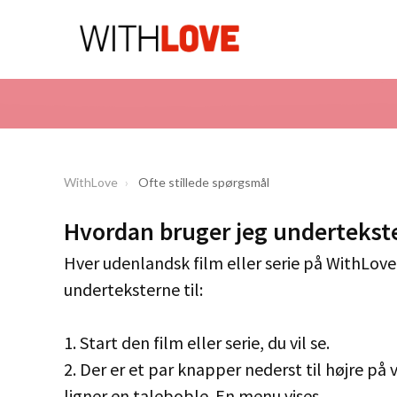
WithLove
Ofte stillede spørgsmål
Hvordan bruger jeg undertekst
Hver udenlandsk film eller serie på WithLove e
underteksterne til:
1. Start den film eller serie, du vil se.
2. Der er et par knapper nederst til højre p
ligner en taleboble. En menu vises.