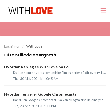
WithLove
Løsninger
Ofte stillede spørgsmål
Hvordan kan jeg se WithLove på tv?
Du kan nemt se vores romantiske film og serier på dit eget tv. Nedenfor forklarer vi for hver enhed, hvordan du kan se dine yndlingsfilm og -serier på dit e...
Thu, 30 Maj, 2024 kl. 10:45 AM
Hvordan fungerer Google Chromecast?
Har du en Google Chromecast? Så kan du også afspille dine yndlingsfilm og -serier direkte på dit fjernsyn. Bemærk: WithLove fungerer kun med de seneste to ...
Tue, 23 Apr, 2024 kl. 6:44 PM