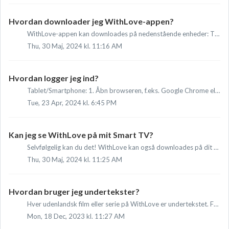
Hvordan downloader jeg WithLove-appen?
WithLove-appen kan downloades på nedenstående enheder: TV: via Smart TV-app'en på dit TV. PC og laptop: Gå til www.withlove.tv og log ind på din konto....
Thu, 30 Maj, 2024 kl. 11:16 AM
Hvordan logger jeg ind?
Tablet/Smartphone: 1. Åbn browseren, f.eks. Google Chrome eller Safari, på din telefon. 2. Gå til www.withlove.tv 3. Klik på 'Log ind'. Denne muligh...
Tue, 23 Apr, 2024 kl. 6:45 PM
Kan jeg se WithLove på mit Smart TV?
Selvfølgelig kan du det! WithLove kan også downloades på dit Smart TV. Dette er muligt på følgende operativsystemer: - Versioner af Android TV 7.1 og nyere...
Thu, 30 Maj, 2024 kl. 11:25 AM
Hvordan bruger jeg undertekster?
Hver udenlandsk film eller serie på WithLove er undertekstet. Følg disse trin for at slå underteksterne til: 1. Start den film eller serie, du vil se. 2. D...
Mon, 18 Dec, 2023 kl. 11:27 AM