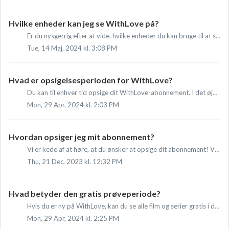
Hvilke enheder kan jeg se WithLove på?
Er du nysgerrig efter at vide, hvilke enheder du kan bruge til at se WithLove? Se her de forskellige muligheder for at streame dette inspirerende indhold på...
Tue, 14 Maj, 2024 kl. 3:08 PM
Hvad er opsigelsesperioden for WithLove?
Du kan til enhver tid opsige dit WithLove-abonnement. I det øjeblik du opsiger dit abonnement, slutter din abonnementsperiode først. Hvis du har et månedlig...
Mon, 29 Apr, 2024 kl. 2:03 PM
Hvordan opsiger jeg mit abonnement?
Vi er kede af at høre, at du ønsker at opsige dit abonnement! Vidste du, at hvis du for eksempel midlertidigt ikke er i stand til at se vores film og serier...
Thu, 21 Dec, 2023 kl. 12:32 PM
Hvad betyder den gratis prøveperiode?
Hvis du er ny på WithLove, kan du se alle film og serier gratis i de første 7 dage. Klik på knappen 'Registrer' for at oprette en konto. Efter disse...
Mon, 29 Apr, 2024 kl. 2:25 PM