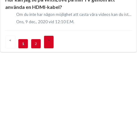
använda en HDMI-kabel?
Om du inte har någon möjlighet att casta våra videos kan du istället koppla din dator till din TV genom att använda en HDMI-kabel. Steg 1: Koppla den e...
Ons, 9 dec., 2020 vid 12:10 E.M.
1
2