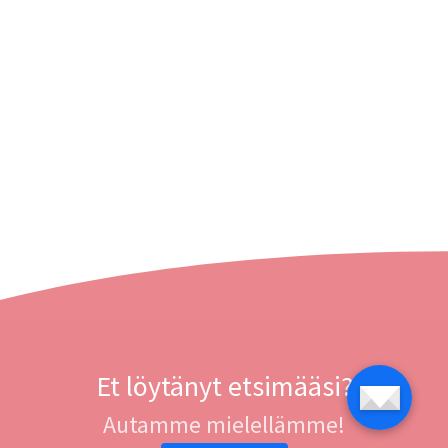
Et löytänyt etsimääsi?
Autamme mielellämme!