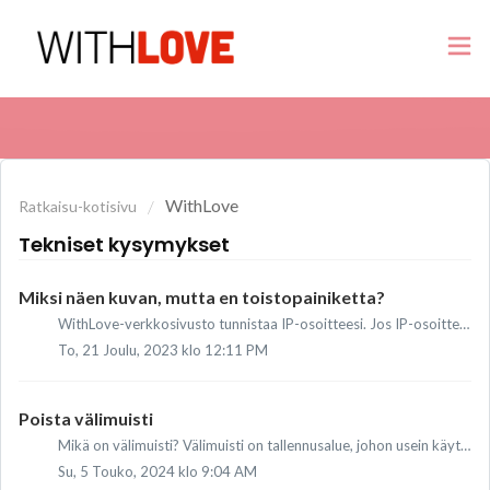
WithLove
Ratkaisu-kotisivu
Tekniset kysymykset
Miksi näen kuvan, mutta en toistopainiketta?
WithLove-verkkosivusto tunnistaa IP-osoitteesi. Jos IP-osoitteesi sijainti ei ole Alankomaista, Belgiasta, Luxemburgista, Ruotsista, Norjasta, Australiasta,...
To, 21 Joulu, 2023 klo 12:11 PM
Poista välimuisti
Mikä on välimuisti? Välimuisti on tallennusalue, johon usein käytetyt tiedot tallennetaan väliaikaisesti, jotta niihin päästään nopeammin käsiksi. Tietokon...
Su, 5 Touko, 2024 klo 9:04 AM