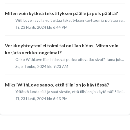
Miten voin kytkeä tekstityksen päälle ja pois päältä?
WithLoven avulla voit ottaa tekstityksen käyttöön ja poistaa sen käytöstä missä tahansa ulkomaisessa elokuvassa tai sarjassa. Voit ottaa tekstityksen käyttö...
Ti, 23 Huhti, 2024 klo 6:44 PM
Verkkoyhteyteni ei toimi tai on liian hidas, Miten voin
korjata verkko-ongelmat?
Onko WithLove liian hidas vai puskuroituvatko sivut? Tämä johtuu usein heikosta tai huonosta verkkoyhteydestä. Videoiden puskurointi tai lataaminen kestää u...
Su, 5 Touko, 2024 klo 9:23 AM
Miksi WithLove sanoo, että tilini on jo käytössä?
Yritätkö luoda tiliä ja saat viestin, että tilisi on jo käytössä? Silloin sinulla on todennäköisesti jo tili tässä sähköpostiosoitteessa. Voit palauttaa sa...
Ti, 23 Huhti, 2024 klo 6:43 PM